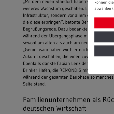
„Mit dem neuen Standort haben wir eine sehr
können die 
weiteres Wachstum geschaffen. Entscheidend is
abwählen (
Infrastruktur, sondern vor allem die Leistung
die diese erbringen“, betonte Bereichsleiter F
Begrüßungsrede. Dazu bedankte er sich ausdr
während der Übergangsphase mit großem En
sowohl am alten als auch am neuen Standort a
„Gemeinsam haben wir hier nachhaltige Proze
Zukunft geschaffen, die einen zuverlässigen Be
Ebenfalls dankte Fabian Lenz der unmittelba
Brinker Hafen, die REMONDIS mit offenen A
während der gesamten Bauphase so manches 
Seite stand.
Familienunternehmen als Rüc
deutschen Wirtschaft