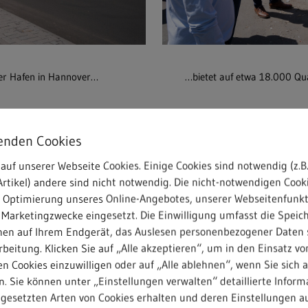
er Hafen in Hannover…
…bietet auf etwa 18.000 Qu
enden Cookies
ir hier nachhaltige Prozesse und
auf unserer Webseite Cookies. Einige Cookies sind notwendig (z.B.
rtikel) andere sind nicht notwendig. Die nicht-notwendigen Cook
n, die einen zuverlässigen Betri
r Optimierung unseres Online-Angebotes, unserer Webseitenfunk
 Marketingzwecke eingesetzt. Die Einwilligung umfasst die Speic
nen auf Ihrem Endgerät, das Auslesen personenbezogener Daten 
Fabian Lenz, Bereichsleitung REMONDIS Region Nord
beitung. Klicken Sie auf „Alle akzeptieren“, um in den Einsatz vo
n Cookies einzuwilligen oder auf „Alle ablehnen“, wenn Sie sich 
. Sie können unter „Einstellungen verwalten“ detaillierte Inform
ngesetzten Arten von Cookies erhalten und deren Einstellungen au