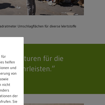
adratmeter Umschlagflächen für diverse Wertstoffe
 Strukturen für die
 für
ies helfen
eb gewährleisten.“
tionen und
herung von
sowie
n nicht
anders
ationen der
frufen. Sie