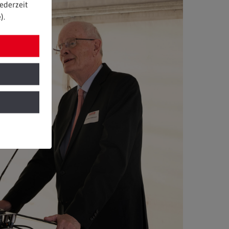
ederzeit
).