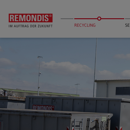
Skip
to
main
content
RECYCLING
SE