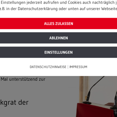
 gute Grundlage für
Einstellungen jederzeit aufrufen und Cookies auch nachträglich j
t jedoch nicht allein die
z.B. in der Datenschutzerklärung oder unten auf unserer Webseite
 vor Ort und die Menschen,
abian Lenz in seiner
ALLES ZULASSEN
ücklich beim Personal, das
gagement den Betrieb
ABLEHNEN
ufrechterhalten hat.
sse und Strukturen für die
EINSTELLUNGEN
trieb gewährleisten.“
ren Nachbarschaft am
|
DATENSCHUTZHINWEISE
IMPRESSUM
rmen empfangen habe und
Mal unterstützend zur
kgrat der