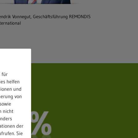
ndrik Vonnegut, Geschäftsführung REMONDIS
ternational
 für
ies helfen
tionen und
herung von
sowie
n nicht
anders
ationen der
frufen. Sie