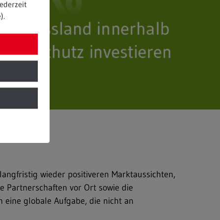
ederzeit
).
angfristig wieder positiveren Marktaussichten,
e Partnerschaften vor Ort sowie die
h eine globale Aufgabe, die nicht an