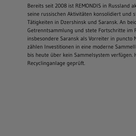
Bereits seit 2008 ist REMONDIS in Russland 
seine russischen Aktivitäten konsolidiert und s
Freitext-Suche
Tätigkeiten in Dzershinsk und Saransk. An b
Getrenntsammlung und stete Fortschritte im Re
Hit enter to search or ESC to close
insbesondere Saransk als Vorreiter in puncto 
zählen Investitionen in eine moderne Sammello
bis heute über kein Sammelsystem verfügen. Hi
Recyclinganlage geprüft.