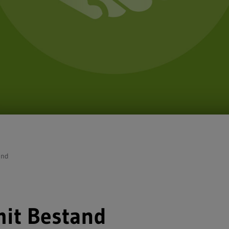
and
it Bestand