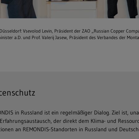
in Düsseldorf: Vsevolod Levin, Präsident der ZAO „Russian Copper Co
inister a.D. und Prof. Valerij Jasew, Präsident des Verbandes der Montan
rcenschutz
S in Russland ist ein regelmäßiger Dialog. Ziel ist, un
 Erfahrungsaustausch, der direkt dem Klima- und Ressourc
tionen an REMONDIS-Standorten in Russland und Deutschl