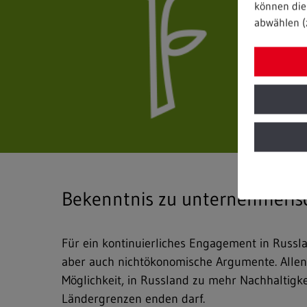
können die 
abwählen (
Bekenntnis zu unternehmeris
Für ein kontinuierliches Engagement in Russla
aber auch nichtökonomische Argumente. Allen v
Möglichkeit, in Russland zu mehr Nachhaltigkei
Ländergrenzen enden darf.