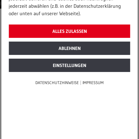
jederzeit abwählen (z.B. in der Datenschutzerklärung
oder unten auf unserer Webseite).
Startseite
|
Batterien sicher nutzen, lagern und transportieren
ALLES ZULASSEN
BRAND STORY
ABLEHNEN
19. Juni 2024
Batterien sicher nutzen,
EINSTELLUNGEN
lagern und transportieren
|
DATENSCHUTZHINWEISE
IMPRESSUM
Batterien können scheinbar aus dem
Nichts in Brand geraten