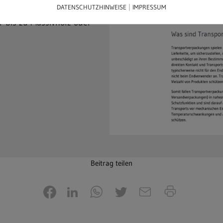
|
DATENSCHUTZHINWEISE
IMPRESSUM
emeldet werden – von
r bis zu Massivholz oder
Beitrag teilen