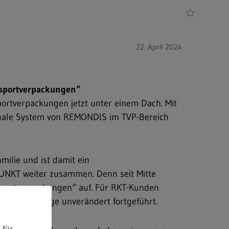
22. April 2024
nsportverpackungen“
ortverpackungen jetzt unter einem Dach. Mit
Duale System von REMONDIS im TVP-Bereich
ilie und ist damit ein
NKT weiter zusammen. Denn seit Mitte
portverpackungen“ auf. Für RKT-Kunden
liche Verträge unverändert fortgeführt.
 für