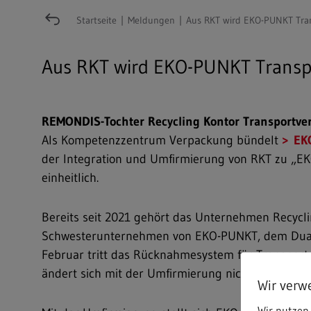
Startseite
|
Meldungen
|
Aus RKT wird EKO-PUNKT Tra
Aus RKT wird EKO-PUNKT Trans
Freitext-Suche
REMONDIS-Tochter Recycling Kontor Transportver
Als Kompetenzzentrum Verpackung bündelt
EK
Hit enter to search or ESC to close
der Integration und Umfirmierung von RKT zu „E
einheitlich.
Bereits seit 2021 gehört das Unternehmen Recycl
Schwesterunternehmen von EKO-PUNKT, dem Dual
Februar tritt das Rücknahmesystem für Transpo
ändert sich mit der Umfirmierung nichts. Sie beh
Wir verw
Wir nutzen 