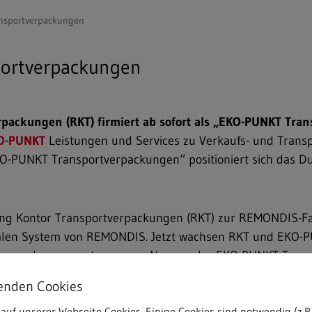
nsportverpackungen
portverpackungen
packungen (RKT) firmiert ab sofort als „EKO-PUNKT Tra
O-PUNKT
Leistungen und Services zu Verkaufs- und Transp
KO-PUNKT Transportverpackungen“ positioniert sich das 
ing Kontor Transportverpackungen (RKT) zur REMONDIS-Fam
en System von REMONDIS. Jetzt wachsen RKT und EKO-PU
rtverpackungen unter neuem Namen als „EKO-PUNKT Trans
alten ihre gewohnten Ansprechpartner, ebenso werden sämt
enden Cookies
auf unserer Webseite Cookies. Einige Cookies sind notwendig (z.B.