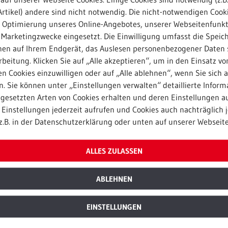
ereich Transportverpackungen einheitlich auf. „Als Komp
rtikel) andere sind nicht notwendig. Die nicht-notwendigen Cook
en rund um Produktverpackungen und Transportverpackun
r Optimierung unseres Online-Angebotes, unserer Webseitenfunk
er den Schritt. „Mit der Umbenennung bringen wir diese
 Marketingzwecke eingesetzt. Die Einwilligung umfasst die Speic
uck.“
nen auf Ihrem Endgerät, das Auslesen personenbezogener Daten 
beitung. Klicken Sie auf „Alle akzeptieren“, um in den Einsatz vo
n Cookies einzuwilligen oder auf „Alle ablehnen“, wenn Sie sich 
. Sie können unter „Einstellungen verwalten“ detaillierte Inform
ngesetzten Arten von Cookies erhalten und deren Einstellungen au
seinerzeit auch RKT –
Einstellungen jederzeit aufrufen und Cookies auch nachträglich j
 Verwertung von
z.B. in der Datenschutzerklärung oder unten auf unserer Webseite
e Versender von Waren
äß
ALLES ZULASSEN
 laut Verpackungsgesetz
und nicht
ABLEHNEN
gen im
zeitig zur Rücknahme und
EINSTELLUNGEN
as Rücknahmesystem von
gen aus allen