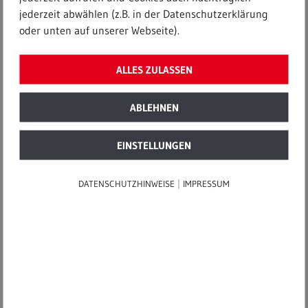
jederzeit abwählen (z.B. in der Datenschutzerklärung
Startseite
|
Meldungen
|
oder unten auf unserer Webseite).
Tag der Umwelt: Mehr Kreislaufwirtschaft für besseren
Klimaschutz
ALLES ZULASSEN
5. Juni 2020
ABLEHNEN
Tag der Umwelt: Mehr
EINSTELLUNGEN
Kreislaufwirtschaft für besseren
|
DATENSCHUTZHINWEISE
IMPRESSUM
Klimaschutz
Wie REMONDIS in Lünen mit bestem Beispiel
vorangeht
Jedes Jahr am 5. Juni wird weltweit der World