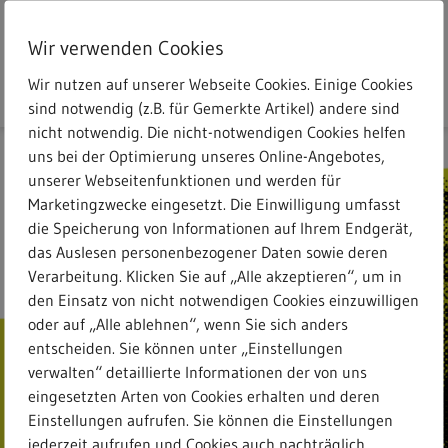
Skip
to
Wir verwenden Cookies
main
search
Menu
Freitext-Suche
content
Wir nutzen auf unserer Webseite Cookies. Einige Cookies
sind notwendig (z.B. für Gemerkte Artikel) andere sind
nicht notwendig. Die nicht-notwendigen Cookies helfen
uns bei der Optimierung unseres Online-Angebotes,
unserer Webseitenfunktionen und werden für
Marketingzwecke eingesetzt. Die Einwilligung umfasst
die Speicherung von Informationen auf Ihrem Endgerät,
das Auslesen personenbezogener Daten sowie deren
Verarbeitung. Klicken Sie auf „Alle akzeptieren“, um in
den Einsatz von nicht notwendigen Cookies einzuwilligen
oder auf „Alle ablehnen“, wenn Sie sich anders
entscheiden. Sie können unter „Einstellungen
verwalten“ detaillierte Informationen der von uns
eingesetzten Arten von Cookies erhalten und deren
Einstellungen aufrufen. Sie können die Einstellungen
jederzeit aufrufen und Cookies auch nachträglich