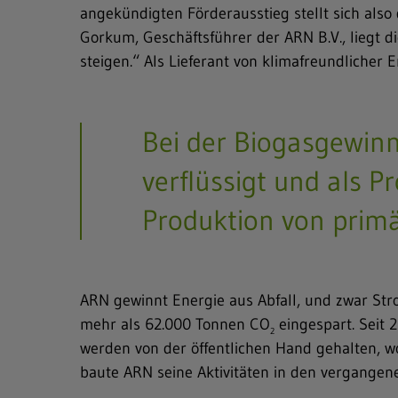
angekündigten Förderausstieg stellt sich als
Gorkum, Geschäftsführer der ARN B.V., liegt 
Freitext-Suche
steigen.“ Als Lieferant von klimafreundlicher
Hit enter to search or ESC to close
Bei der Biogasgewinnu
verflüssigt und als 
Produktion von pri
ARN gewinnt Energie aus Abfall, und zwar St
mehr als 62.000 Tonnen CO
eingespart. Seit 
2
werden von der öffentlichen Hand gehalten, wo
baute ARN seine Aktivitäten in den vergangene