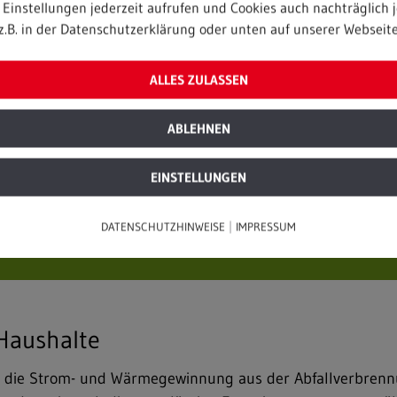
Einstellungen jederzeit aufrufen und Cookies auch nachträglich j
z.B. in der Datenschutzerklärung oder unten auf unserer Webseite
ALLES ZULASSEN
ABLEHNEN
EINSTELLUNGEN
Tonnen CO
werden jährlich von
2
|
DATENSCHUTZHINWEISE
IMPRESSUM
Haushalte
 die Strom- und Wärmegewinnung aus der Abfallverbrennu