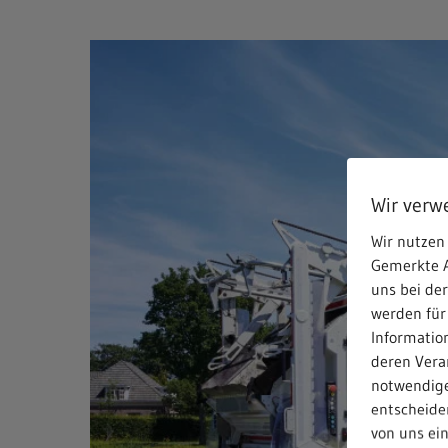
Wir verw
Wir nutzen 
Gemerkte A
uns bei de
werden für
Informatio
deren Verar
notwendige
entscheiden
von uns ei