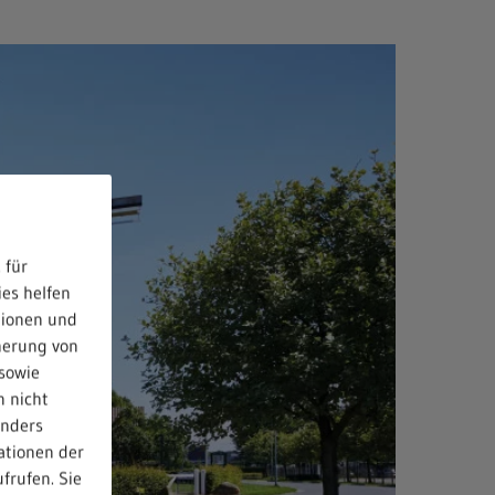
 für
ies helfen
tionen und
herung von
sowie
n nicht
anders
ationen der
frufen. Sie