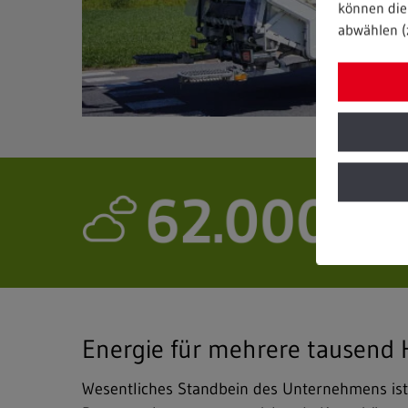
können die 
abwählen (
Energie für mehrere tausend 
Wesentliches Standbein des Unternehmens ist