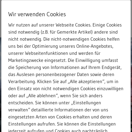
Skip
to
Wir verwenden Cookies
main
search
Menu
Freitext-Suche
content
Wir nutzen auf unserer Webseite Cookies. Einige Cookies
sind notwendig (z.B. für Gemerkte Artikel) andere sind
nicht notwendig. Die nicht-notwendigen Cookies helfen
uns bei der Optimierung unseres Online-Angebotes,
unserer Webseitenfunktionen und werden für
Marketingzwecke eingesetzt. Die Einwilligung umfasst
die Speicherung von Informationen auf Ihrem Endgerät,
das Auslesen personenbezogener Daten sowie deren
Verarbeitung. Klicken Sie auf „Alle akzeptieren“, um in
den Einsatz von nicht notwendigen Cookies einzuwilligen
oder auf „Alle ablehnen“, wenn Sie sich anders
entscheiden. Sie können unter „Einstellungen
verwalten“ detaillierte Informationen der von uns
eingesetzten Arten von Cookies erhalten und deren
Einstellungen aufrufen. Sie können die Einstellungen
jederzeit aufrufen und Cookies auch nachträglich