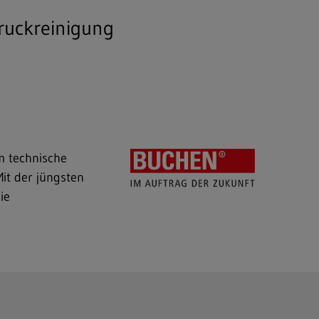
ruckreinigung
m technische
it der jüngsten
ie