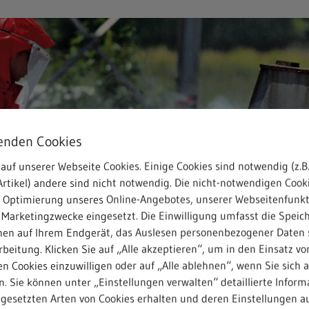
enden Cookies
auf unserer Webseite Cookies. Einige Cookies sind notwendig (z.B.
rtikel) andere sind nicht notwendig. Die nicht-notwendigen Cook
r Optimierung unseres Online-Angebotes, unserer Webseitenfunk
 Marketingzwecke eingesetzt. Die Einwilligung umfasst die Speic
nen auf Ihrem Endgerät, das Auslesen personenbezogener Daten 
beitung. Klicken Sie auf „Alle akzeptieren“, um in den Einsatz vo
er handgeführten HD-Pistole. Hier muss der Industriereiniger dauerha
n Cookies einzuwilligen oder auf „Alle ablehnen“, wenn Sie sich 
m entgegenwirken. Diese körperliche Belastung entfällt mit dem Rob
. Sie können unter „Einstellungen verwalten“ detaillierte Inform
ngesetzten Arten von Cookies erhalten und deren Einstellungen au