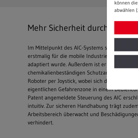
können die 
abwählen (
Mehr Sicherheit durch optima
Im Mittelpunkt des AIC-Systems steht ein Indus
erstmalig für die mobile Industriereinigung m
adaptiert wurde. Außerdem ist er mit einem w
chemikalienbeständigen Schutzanzug ausgesta
Roboter per Joystick, wobei sich der steuernde
eigentlichen Gefahrenzone in einem Bediencon
Patent angemeldete Steuerung des AIC erschl
intuitiv. Zur sicheren Handhabung trägt zudem
Arbeitsbereich überwacht und Beschädigunge
verhindert.