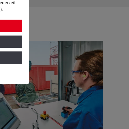
ederzeit
).