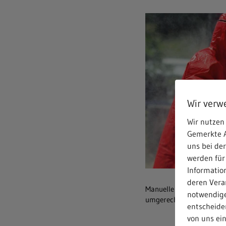
Wir verw
Wir nutzen 
Gemerkte A
uns bei de
werden für
Informatio
deren Verar
Manuelle Reinigung mit d
notwendige
umgerechnet 15 Kilogram
entscheiden
von uns ei