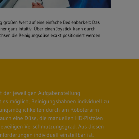
 großen Wert auf eine einfache Bedienbarkeit: Das
er ganz intuitiv. Über einen Joystick kann durch
hsen die Reinigungsdüse exakt positioniert werden
t der jeweiligen Aufgabenstellung
t es möglich, Reinigungsbahnen individuell zu
igungsmöglichkeiten durch am Roboterarm
auch eine Düse, die manuellen HD-Pistolen
 jeweiligen Verschmutzungsgrad. Aus diesen
forderungen individuell einstellbar ist.