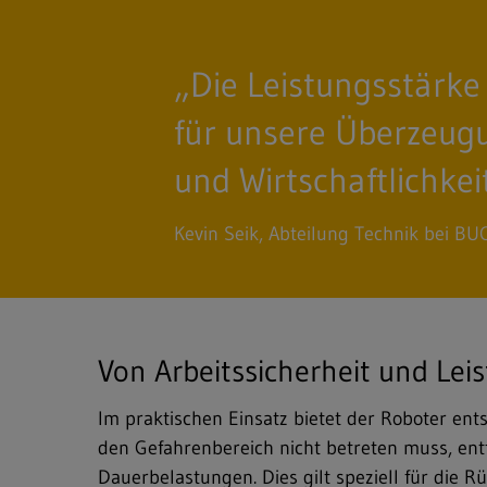
„Die Leistungsstärke 
für unsere Überzeugu
und Wirtschaftlichke
Kevin Seik, Abteilung Technik bei 
Von Arbeitssicherheit und Leis
Im praktischen Einsatz bietet der Roboter ents
den Gefahrenbereich nicht betreten muss, entf
Dauerbelastungen. Dies gilt speziell für die 