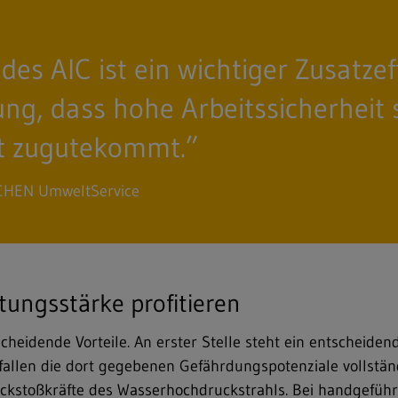
des AIC ist ein wichtiger Zusatzef
ng, dass hohe Arbeitssicherheit s
it zugutekommt.”
BUCHEN UmweltService
tungsstärke profitieren
cheidende Vorteile. An erster Stelle steht ein entscheiden
allen die dort gegebenen Gefährdungspotenziale vollständig
Rückstoß­kräfte des Wasserhochdruckstrahls. Bei handgefüh