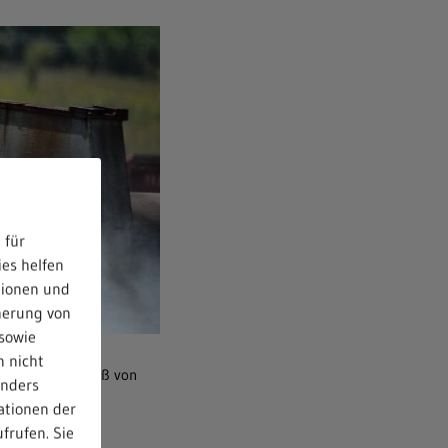
 für
ies helfen
tionen und
herung von
sowie
n nicht
ft einem Rückstoß von
anders
oter
ationen der
frufen. Sie