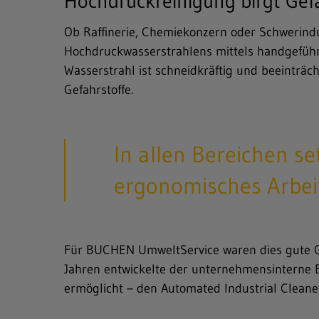
Hochdruckreinigung birgt Gef
Ob Raffinerie, Chemiekonzern oder Schwerindu
Freitext-Suche
Hochdruckwasserstrahlens mittels handgeführte
Wasserstrahl ist schneidkräftig und beeinträc
Hit enter to search or ESC to close
Gefahrstoffe.
In allen Bereichen s
ergonomisches Arbeit
Für BUCHEN UmweltService waren dies gute Gr
Jahren entwickelte der unter­nehmensinterne 
ermöglicht – den Automated Industrial Cleaner