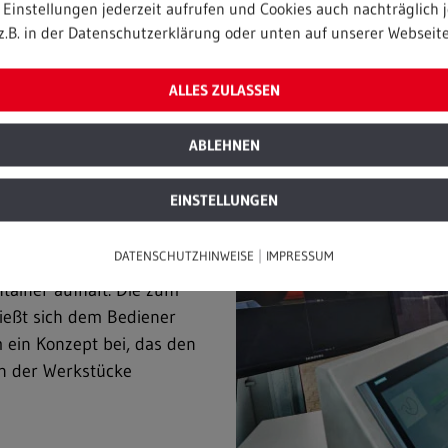
Einstellungen jederzeit aufrufen und Cookies auch nachträglich j
z.B. in der Datenschutzerklärung oder unten auf unserer Webseite
les Equipment
ALLES ZULASSEN
ABLEHNEN
trieroboter, der weltweit
it Hochdrucktechnik
EINSTELLUNGEN
asserdichten,
ttet. Gelenkt wird der
|
DATENSCHUTZHINWEISE
IMPRESSUM
 Mitarbeiter fern der
tainer aufhält. Die zum
ießt sich dem Bediener
 ein Konzept bei, das den
n der Werkstücke