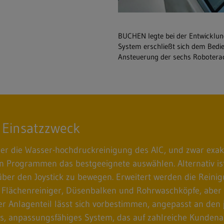
BUCHEN legte bei der Entwicklung
System erschließt sich dem Bedien
Ansteuerung der sechs Roboterac
 Einsatzzweck
iger die Wasser-hochdruckreinigung des AIC, und zwar exak
en Programmen das bestgeeignete auswählen. Alternativ is
über den Joystick zu bewegen. Erweitert werden die Rein
 Flächenreiniger, Düsenbalken und Rohrwaschköpfe, aber 
r Anlagenteil lässt sich vorbestimmen, angepasst an den
les, anpassungsfähiges System, das auf zahlreiche Kundenan