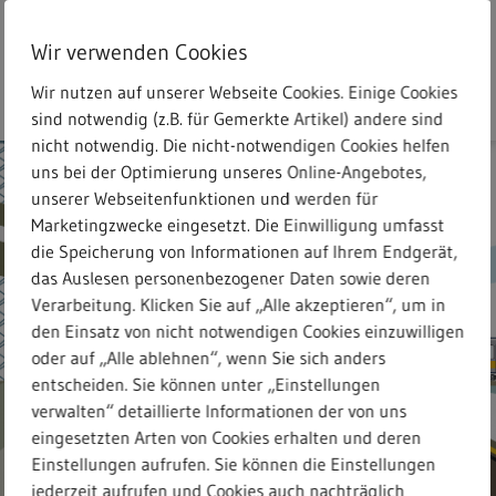
Skip
to
Wir verwenden Cookies
main
search
Menu
Freitext-Suche
content
Wir nutzen auf unserer Webseite Cookies. Einige Cookies
sind notwendig (z.B. für Gemerkte Artikel) andere sind
nicht notwendig. Die nicht-notwendigen Cookies helfen
uns bei der Optimierung unseres Online-Angebotes,
unserer Webseitenfunktionen und werden für
Marketingzwecke eingesetzt. Die Einwilligung umfasst
die Speicherung von Informationen auf Ihrem Endgerät,
das Auslesen personenbezogener Daten sowie deren
Verarbeitung. Klicken Sie auf „Alle akzeptieren“, um in
den Einsatz von nicht notwendigen Cookies einzuwilligen
oder auf „Alle ablehnen“, wenn Sie sich anders
entscheiden. Sie können unter „Einstellungen
verwalten“ detaillierte Informationen der von uns
eingesetzten Arten von Cookies erhalten und deren
Einstellungen aufrufen. Sie können die Einstellungen
jederzeit aufrufen und Cookies auch nachträglich