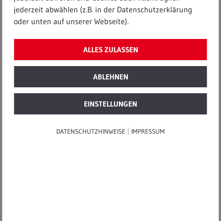
jederzeit abwählen (z.B. in der Datenschutzerklärung
Startseite
|
Meldungen
|
oder unten auf unserer Webseite).
Landkreis Konstanz: Verwertung von Bioabfällen für weitere
zehn Jahre gesichert
ALLES ZULASSEN
11. Juli 2023
ABLEHNEN
Landkreis Konstanz:
EINSTELLUNGEN
Verwertung von Bioabfällen für
|
DATENSCHUTZHINWEISE
IMPRESSUM
weitere zehn Jahre gesichert
Vertragsunterzeich­nung zwischen Landkreis
Konstanz und RETERRA Hegau-Bodensee
Regional, effizient und nachhaltig sollen die