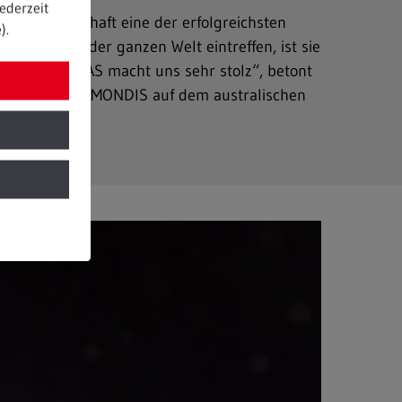
ederzeit
 Fluggesellschaft eine der erfolgreichsten
).
n Under aus der ganzen Welt eintreffen, ist sie
men wie QANTAS macht uns sehr stolz“, betont
deutung von REMONDIS auf dem australischen