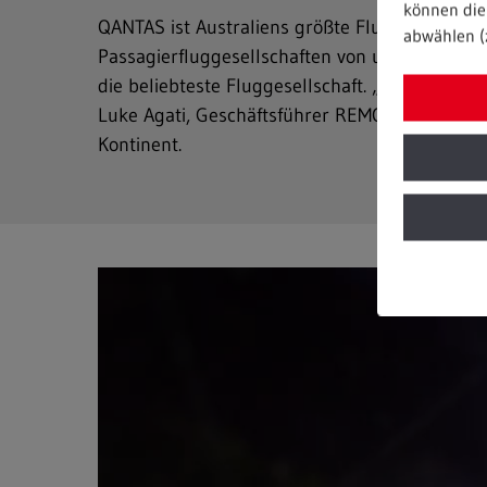
können die 
QANTAS ist Australiens größte Fluggesellschaft
abwählen (
Passagierfluggesellschaften von und nach Austr
die beliebteste Fluggesellschaft. „Eine Part
Luke Agati, Geschäftsführer REMONDIS Austra
Kontinent.