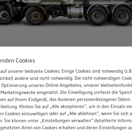
enden Cookies
lugzeugen Australiens größte Fl
auf unserer Webseite Cookies. Einige Cookies sind notwendig (z.B.
Zielflughäfen (weltweit).
rtikel) andere sind nicht notwendig. Die nicht-notwendigen Cook
r Optimierung unseres Online-Angebotes, unserer Webseitenfunk
 Marketingzwecke eingesetzt. Die Einwilligung umfasst die Speic
nen auf Ihrem Endgerät, das Auslesen personenbezogener Daten 
beitung. Klicken Sie auf „Alle akzeptieren“, um in den Einsatz vo
n Cookies einzuwilligen oder auf „Alle ablehnen“, wenn Sie sich 
ustraliens
. Sie können unter „Einstellungen verwalten“ detaillierte Inform
ngesetzten Arten von Cookies erhalten und deren Einstellungen au