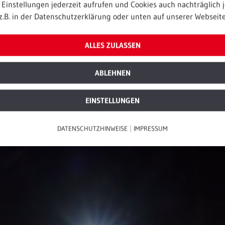
Einstellungen jederzeit aufrufen und Cookies auch nachträglich j
. Mit 118 Flugzeugen und 73 Zielflughäfen weltweit ist die
z.B. in der Datenschutzerklärung oder unten auf unserer Webseite
alien. Bei Einheimischen und vielen Touristen, die in Dow
nerschaft mit einem derart regional verbundenen Unterneh
ALLES ZULASSEN
lien. Dies sei ein weiteres Zeichen für die wachsende Be
ABLEHNEN
EINSTELLUNGEN
|
DATENSCHUTZHINWEISE
IMPRESSUM