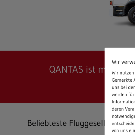
Wir verw
QANTAS ist mit 118 F
Wir nutzen 
Gemerkte A
uns bei de
werden für
Informatio
deren Verar
notwendige
Beliebteste Fluggesellschaft A
entscheiden
von uns ei