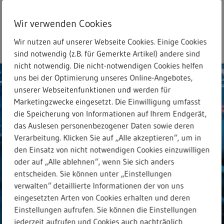
Skip
to
Wir verwenden Cookies
main
search
Menu
Freitext-Suche
content
Wir nutzen auf unserer Webseite Cookies. Einige Cookies
sind notwendig (z.B. für Gemerkte Artikel) andere sind
nicht notwendig. Die nicht-notwendigen Cookies helfen
uns bei der Optimierung unseres Online-Angebotes,
unserer Webseitenfunktionen und werden für
Marketingzwecke eingesetzt. Die Einwilligung umfasst
die Speicherung von Informationen auf Ihrem Endgerät,
das Auslesen personenbezogener Daten sowie deren
Verarbeitung. Klicken Sie auf „Alle akzeptieren“, um in
den Einsatz von nicht notwendigen Cookies einzuwilligen
oder auf „Alle ablehnen“, wenn Sie sich anders
entscheiden. Sie können unter „Einstellungen
verwalten“ detaillierte Informationen der von uns
eingesetzten Arten von Cookies erhalten und deren
Einstellungen aufrufen. Sie können die Einstellungen
jederzeit aufrufen und Cookies auch nachträglich