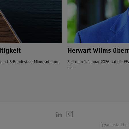
tigkeit
Herwart Wilms über
n dem US-Bundestaat Minnesota und
Seit dem 1. Januar 2026 hat die F
die…
[pwa-install-bu