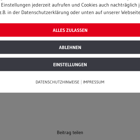
oll.
Einstellungen jederzeit aufrufen und Cookies auch nachträglich j
z.B. in der Datenschutzerklärung oder unten auf unserer Webseite
7-Punkte-Plan von RE
 – große Potenziale für
ALLES ZULASSEN
satzbaustoffe im
men, ist deren Nutzung
ABLEHNEN
EINSTELLUNGEN
|
DATENSCHUTZHINWEISE
IMPRESSUM
Beitrag teilen