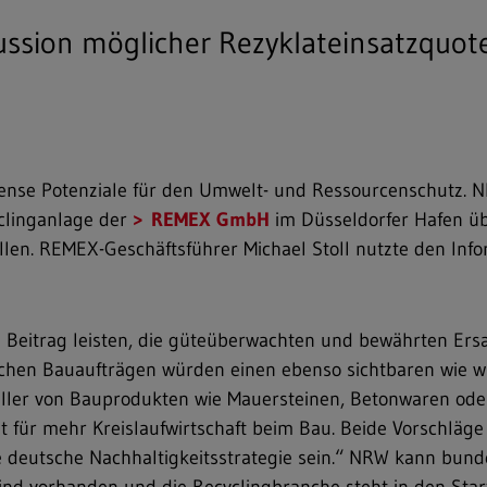
kussion möglicher Rezyklateinsatzquote
mense Potenziale für den Umwelt- und Ressourcenschutz. N
yclinganlage der
REMEX GmbH
im Düsseldorfer Hafen üb
llen. REMEX-Geschäftsführer Michael Stoll nutzte den Info
 Beitrag leisten, die güteüberwachten und bewährten Ersa
lichen Bauaufträgen würden einen ebenso sichtbaren wie wi
eller von Bauprodukten wie Mauersteinen, Betonwaren oder 
 für mehr Kreislaufwirtschaft beim Bau. Beide Vorschläge 
ige deutsche Nachhaltigkeitsstrategie sein.“ NRW kann bun