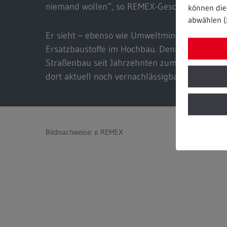
niemand wollen“, so REMEX-Geschäftsführer St
können die 
abwählen (
Er sieht – ebenso wie Umweltminister Krischer
Ersatzbaustoffe im Hochbau. Denn während Er
Straßenbau seit Jahrzehnten zum Einsatz kom
dort aktuell noch vernachlässigbar gering.
Bildnachweise: © REMEX