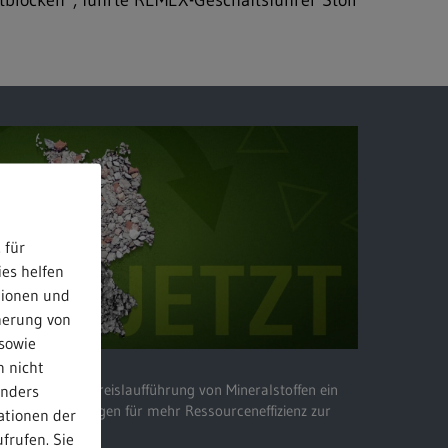
tblöcken“, führte REMEX-Geschäftsführer Stoll
 für
ies helfen
tionen und
herung von
sowie
n nicht
ne optimierte Kreislaufführung von Mineralstoffen ein
anders
lungsempfehlungen für mehr Ressourceneffizienz zur
ationen der
frufen. Sie