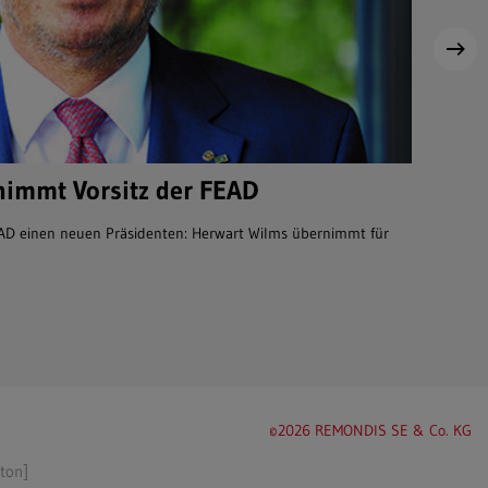
nimmt Vorsitz der FEAD
Im A
EAD einen neuen Präsidenten: Herwart Wilms übernimmt für
Seit dre
und…
©2026 REMONDIS SE & Co. KG
tton]