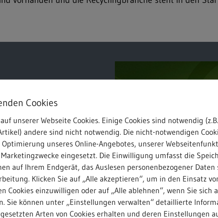
sind vorhanden und die Recyclingbranche steht in den Star
enden Cookies
ünftige Verordnung für das
n diskutiert: eine
auf unserer Webseite Cookies. Einige Cookies sind notwendig (z.B.
rtikel) andere sind nicht notwendig. Die nicht-notwendigen Cook
eit der 2023 in Kraft
r Optimierung unseres Online-Angebotes, unserer Webseitenfunk
 warten. Die aktuellen
 Marketingzwecke eingesetzt. Die Einwilligung umfasst die Speic
ur wenigen ausgewählten
nen auf Ihrem Endgerät, das Auslesen personenbezogener Daten 
ichen, wird von Experten
beitung. Klicken Sie auf „Alle akzeptieren“, um in den Einsatz vo
 eine bundesweite
Die REMEX GmbH setzt sich für ei
n Cookies einzuwilligen oder auf „Alle ablehnen“, wenn Sie sich 
udie zeigt – mit weniger
und stellt nachfolgend ihre Hand
. Sie können unter „Einstellungen verwalten“ detaillierte Inform
Diskussion.
zu rechnen. Das kann
ngesetzten Arten von Cookies erhalten und deren Einstellungen au