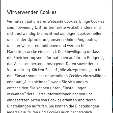
Skip
to
Wir verwenden Cookies
main
search
Menu
Freitext-Suche
content
Wir nutzen auf unserer Webseite Cookies. Einige Cookies
sind notwendig (z.B. für Gemerkte Artikel) andere sind
nicht notwendig. Die nicht-notwendigen Cookies helfen
uns bei der Optimierung unseres Online-Angebotes,
unserer Webseitenfunktionen und werden für
Marketingzwecke eingesetzt. Die Einwilligung umfasst
die Speicherung von Informationen auf Ihrem Endgerät,
das Auslesen personenbezogener Daten sowie deren
Verarbeitung. Klicken Sie auf „Alle akzeptieren“, um in
den Einsatz von nicht notwendigen Cookies einzuwilligen
oder auf „Alle ablehnen“, wenn Sie sich anders
entscheiden. Sie können unter „Einstellungen
verwalten“ detaillierte Informationen der von uns
eingesetzten Arten von Cookies erhalten und deren
Einstellungen aufrufen. Sie können die Einstellungen
jederzeit aufrufen und Cookies auch nachträglich