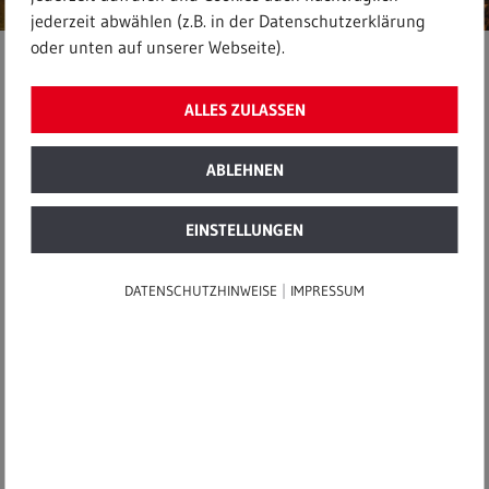
jederzeit abwählen (z.B. in der Datenschutzerklärung
oder unten auf unserer Webseite).
Startseite
|
Industrieservices
|
ALLES ZULASSEN
Mehr Nachhaltigkeit für Melbourne
ABLEHNEN
10. Februar 2019
EINSTELLUNGEN
Mehr Nachhaltigkeit für
|
DATENSCHUTZHINWEISE
IMPRESSUM
Melbourne
REMONDIS erweitert sein vielfältiges
Portfolio in Australien