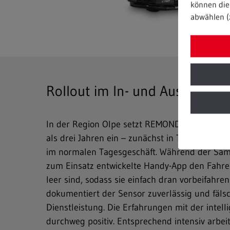
können die 
abwählen (
Rollout im In- und Ausland is
In der Region Olpe setzt REMONDIS digitalisie
als drei Jahren ein – zunächst in Testrevieren
im normalen Tagesgeschäft. Während der Sam
zum Einsatz entwickelte Handy-App den Fahre
leer sind, sodass sie einfach dran vorbeifahr
dokumentiert der Sensor zuverlässig und fäls
Dienstleistung. Die Erfahrungen mit der inte
durchweg positiv. Entsprechend intensiv arb