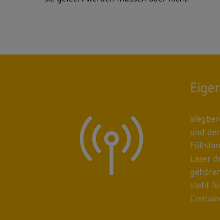
Freitext-Suche
Hit enter to search or ESC to close
Eige
Wegbere
und dem
Füllsta
Laser d
gehören
steht f
Contain