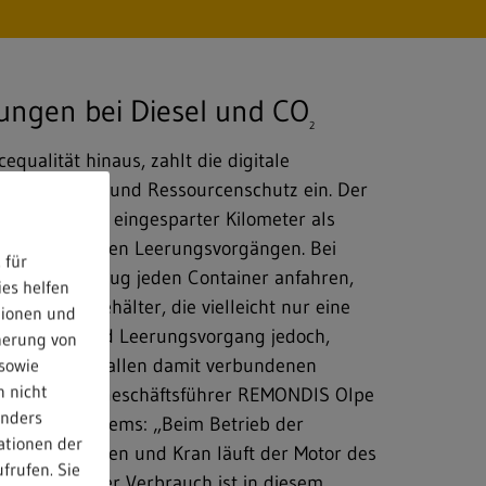
ungen bei Diesel und CO
2
qualität hinaus, zahlt die digitale
f den Klima- und Ressourcenschutz ein. Der
er im Bereich eingesparter Kilometer als
g von unnötigen Leerungsvorgängen. Bei
 für
 das Fahrzeug jeden Container anfahren,
ies helfen
st solche Behälter, die vielleicht nur eine
tionen und
 Der Hebe- und Leerungsvorgang jedoch,
herung von
eleinsatz mit allen damit verbundenen
sowie
n nicht
Arne Brosch, Geschäftsführer REMONDIS Olpe
anders
es neuen Systems: „Beim Betrieb der
ationen der
räte wie Stützen und Kran läuft der Motor des
frufen. Sie
 Leistung. Der Verbrauch ist in diesem