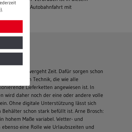
ederzeit
ie bei einer Autobahnfahrt mit
).
stellt sind, vergeht Zeit. Dafür sorgen schon
 der digitalen Technik, die wie alle
onierende Lieferketten angewiesen ist. In
n wird daher noch der eine oder andere volle
ein. Ohne digitale Unterstützung lässt sich
 Behälter schon stark befüllt ist. Arne Brosch:
 in hohem Maße variabel. Wetter- und
n ebenso eine Rolle wie Urlaubszeiten und