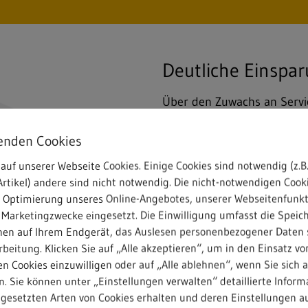
Deutliche Einspar
Über den Zuwachs an Service
Füllstandsmessung auch au
Mehrwert liegt dabei wenig
enden Cookies
vielmehr in der Vermeidun
auf unserer Webseite Cookies. Einige Cookies sind notwendig (z.B.
herkömmlichen Touren muss
rtikel) andere sind nicht notwendig. Die nicht-notwendigen Cook
anheben und entleeren, selb
r Optimierung unseres Online-Angebotes, unserer Webseitenfunk
einzige Flasche enthalten.
 Marketingzwecke eingesetzt. Die Einwilligung umfasst die Speic
erfordert einen hohen Dies
nen auf Ihrem Endgerät, das Auslesen personenbezogener Daten 
beitung. Klicken Sie auf „Alle akzeptieren“, um in den Einsatz vo
Nachteilen in puncto CO
. 
2
n Cookies einzuwilligen oder auf „Alle ablehnen“, wenn Sie sich 
und einer der Entwickler d
. Sie können unter „Einstellungen verwalten“ detaillierte Inform
fahrzeugseitigen Arbeitsge
ngesetzten Arten von Cookies erhalten und deren Einstellungen au
Sammelfahrzeugs auf voller