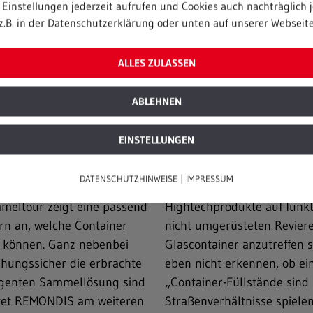
Einstellungen jederzeit aufrufen und Cookies auch nachträglich j
Moment fast genauso hoch w
z.B. in der Datenschutzerklärung oder unten auf unserer Webseite
Endgeschwindigkeit.“
ALLES ZULASSEN
ABLEHNEN
t angelaufen
EINSTELLUNGEN
rte Glascontainer seit mehr
Bis alle Sammelreviere umge
|
DATENSCHUTZHINWEISE
IMPRESSUM
 zur Erprobung, mittlerweile
allein die Produktionszyklen
meltour zeigt eine passend
Hightechprodukte auf funkti
rn an, welche Container
nicht umgerüsteten Reviere
en können. Ganz nebenbei
Glascontainer anzutreffen s
chungssicher die erbrachte
eben nicht erkennen, ob ein
lligenten Sammellösung sind
„Container-Füllstände sind
eitet REMONDIS am weiteren
Straßenverhältnisse spiele