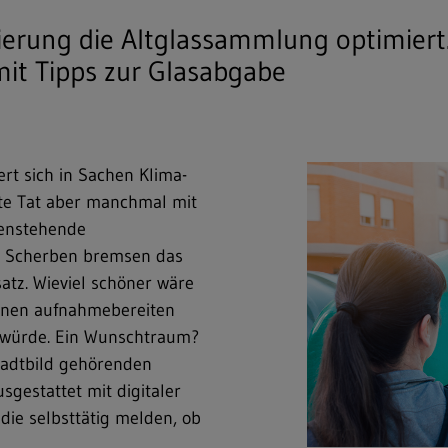
erung die Altglassammlung optimiert.
it Tipps zur Glasabgabe
ert sich in Sachen Klima-
ute Tat aber manchmal mit
benstehende
 Scherben bremsen das
tz. Wieviel schöner wäre
 einen aufnahmebereiten
 würde. Ein Wunschtraum?
tadtbild gehörenden
usgestattet mit digitaler
die selbsttätig melden, ob