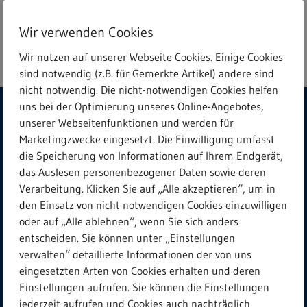
Skip
to
Wir verwenden Cookies
main
search
Menu
Freitext-Suche
content
Wir nutzen auf unserer Webseite Cookies. Einige Cookies
sind notwendig (z.B. für Gemerkte Artikel) andere sind
nicht notwendig. Die nicht-notwendigen Cookies helfen
uns bei der Optimierung unseres Online-Angebotes,
unserer Webseitenfunktionen und werden für
Marketingzwecke eingesetzt. Die Einwilligung umfasst
die Speicherung von Informationen auf Ihrem Endgerät,
das Auslesen personenbezogener Daten sowie deren
Verarbeitung. Klicken Sie auf „Alle akzeptieren“, um in
den Einsatz von nicht notwendigen Cookies einzuwilligen
oder auf „Alle ablehnen“, wenn Sie sich anders
entscheiden. Sie können unter „Einstellungen
verwalten“ detaillierte Informationen der von uns
eingesetzten Arten von Cookies erhalten und deren
Einstellungen aufrufen. Sie können die Einstellungen
jederzeit aufrufen und Cookies auch nachträglich