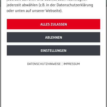
jederzeit abwählen (z.B. in der Datenschutzerklärung
oder unten auf unserer Webseite).
Startseite
|
Wasser
|
ALLES ZULASSEN
Neuer Betriebsführungsvertrag im Rheingau
ABLEHNEN
12. Januar 2017
EINSTELLUNGEN
Neuer
|
DATENSCHUTZHINWEISE
IMPRESSUM
Betriebsführungsvertrag im
Rheingau
Öffentlich-Private Partnerschaft in
Hessen geht in die Verlängerung