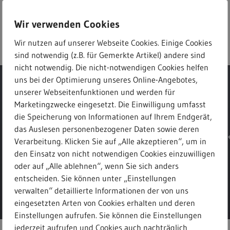
Skip
to
Wir verwenden Cookies
main
search
Menu
Freitext-Suche
content
Wir nutzen auf unserer Webseite Cookies. Einige Cookies
sind notwendig (z.B. für Gemerkte Artikel) andere sind
nicht notwendig. Die nicht-notwendigen Cookies helfen
uns bei der Optimierung unseres Online-Angebotes,
unserer Webseitenfunktionen und werden für
Marketingzwecke eingesetzt. Die Einwilligung umfasst
Service
die Speicherung von Informationen auf Ihrem Endgerät,
das Auslesen personenbezogener Daten sowie deren
Verarbeitung. Klicken Sie auf „Alle akzeptieren“, um in
den Einsatz von nicht notwendigen Cookies einzuwilligen
oder auf „Alle ablehnen“, wenn Sie sich anders
entscheiden. Sie können unter „Einstellungen
verwalten“ detaillierte Informationen der von uns
eingesetzten Arten von Cookies erhalten und deren
Einstellungen aufrufen. Sie können die Einstellungen
jederzeit aufrufen und Cookies auch nachträglich