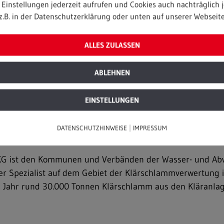
Einstellungen jederzeit aufrufen und Cookies auch nachträglich j
z.B. in der Datenschutzerklärung oder unten auf unserer Webseite
ALLES ZULASSEN
ABLEHNEN
EINSTELLUNGEN
hreibung
|
DATENSCHUTZHINWEISE
IMPRESSUM
 ist den Kommunen und Verbänden der Wasser- und Abwas
ener Spezialist auf dem Gebiet der Klärschlammverwertun
 Jahr rund 30.000 Tonnen Klärschlamm aus den Kläranlag