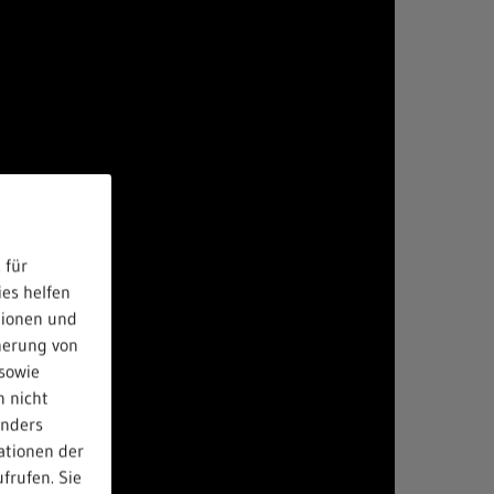
 für
ies helfen
tionen und
herung von
sowie
n nicht
anders
ationen der
frufen. Sie