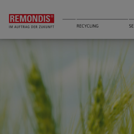
Skip
to
main
content
RECYCLING
SE