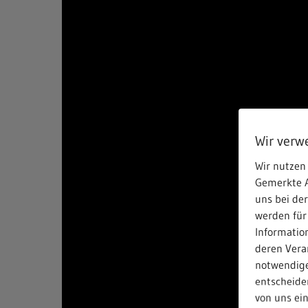
Wir verw
Wir nutzen 
Gemerkte A
uns bei de
werden für
Informatio
deren Verar
notwendige
entscheiden
von uns ei