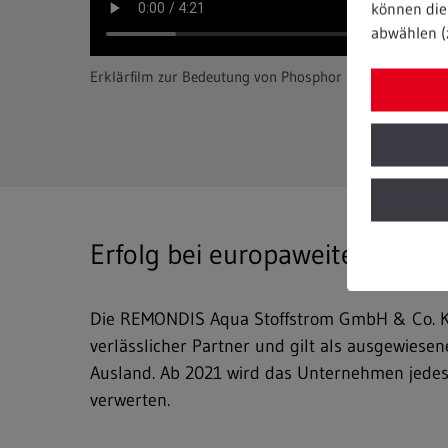
können die 
abwählen (
Erklärfilm zur Bedeutung von Phosphor
Erfolg bei europaweiter Aussc
Die REMONDIS Aqua Stoffstrom GmbH & Co. KG
verlässlicher Partner und gilt als ausgewies
Ausland. Ab 2021 wird das Unternehmen jedes
verwerten.