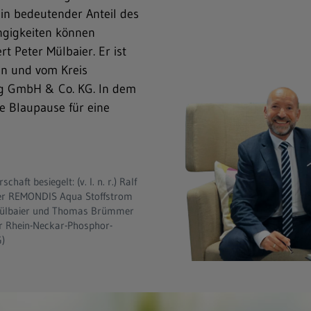
in bedeutender Anteil des
ngigkeiten können
t Peter Mülbaier. Er ist
en und vom Kreis
ng GmbH & Co. KG. In dem
te Blaupause für eine
haft besiegelt: (v. l. n. r.) Ralf
rer REMONDIS Aqua Stoffstrom
Mülbaier und Thomas Brümmer
er Rhein-Neckar-Phosphor-
)