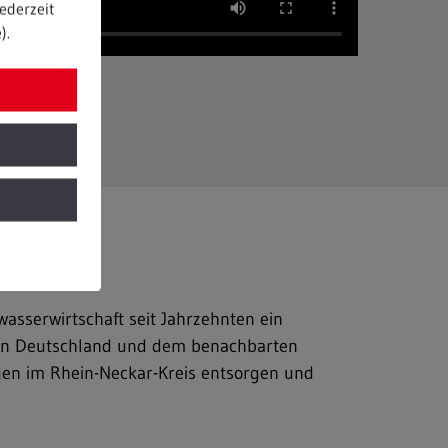
ederzeit
).
serwirtschaft seit Jahrzehnten ein
g in Deutschland und dem benachbarten
en im Rhein-Neckar-Kreis entsorgen und