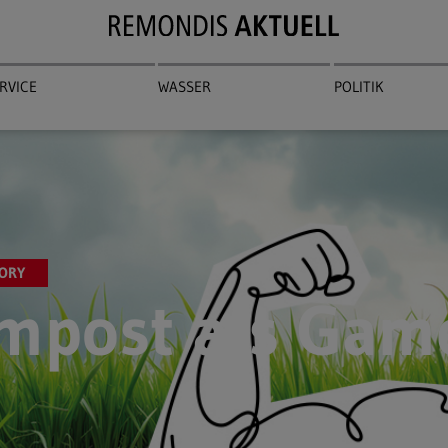
RVICE
WASSER
POLITIK
ORY
mpost als Gam