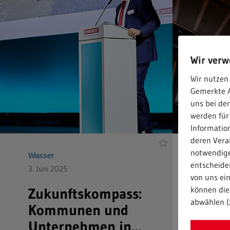
Wir ver
Wir nutzen 
Gemerkte A
uns bei de
werden für
Informatio
deren Verar
notwendige
Wasser
Mensche
entscheiden
3. Juni 2025
23. Mai 
von uns ei
können die 
Zukunftskompass:
In M
abwählen (
Kommunen und
„Übe
Unternehmen in
für 