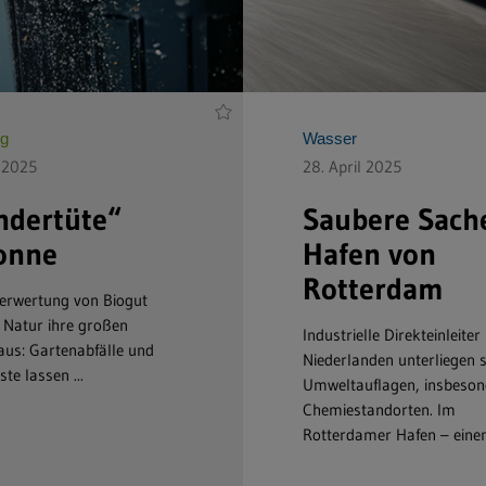
ng
Wasser
l 2025
28. April 2025
dertüte“
Saubere Sach
onne
Hafen von
Rotterdam
Verwertung von Biogut
e Natur ihre großen
Industrielle Direkteinleiter
aus: Gartenabfälle und
Niederlanden unterliegen 
te lassen ...
Umweltauflagen, insbeson
Chemiestandorten. Im
Rotterdamer Hafen – einem