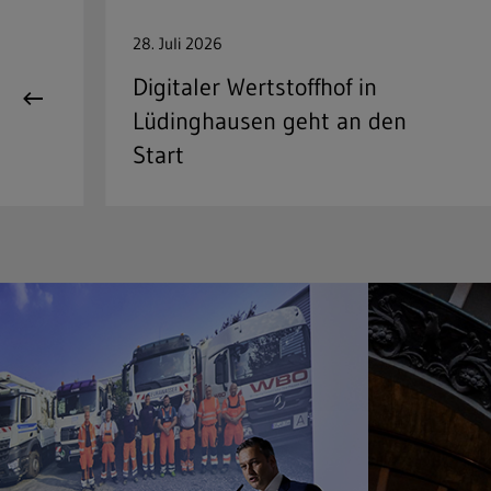
28. Juli 2026
Digitaler Wertstoffhof in
Lüdinghausen geht an den
Start
Freitext-Suche
Hit enter to search or ESC to close