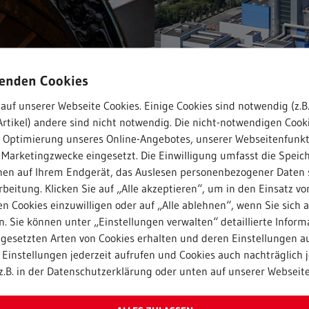
wenden Cookies
auf unserer Webseite Cookies. Einige Cookies sind notwendig (z.B.
rtikel) andere sind nicht notwendig. Die nicht-notwendigen Cook
r Optimierung unseres Online-Angebotes, unserer Webseitenfunk
 Marketingzwecke eingesetzt. Die Einwilligung umfasst die Speic
nen auf Ihrem Endgerät, das Auslesen personenbezogener Daten 
beitung. Klicken Sie auf „Alle akzeptieren“, um in den Einsatz vo
n Cookies einzuwilligen oder auf „Alle ablehnen“, wenn Sie sich 
n & Verantwortung
Public Services
. Sie können unter „Einstellungen verwalten“ detaillierte Inform
2025
22. Mai 2025
ngesetzten Arten von Cookies erhalten und deren Einstellungen au
Einstellungen jederzeit aufrufen und Cookies auch nachträglich j
emoriam:
50 Jahre sich
z.B. in der Datenschutzerklärung oder unten auf unserer Webseite
r die Sorge
und nachhalti
das
Kiel