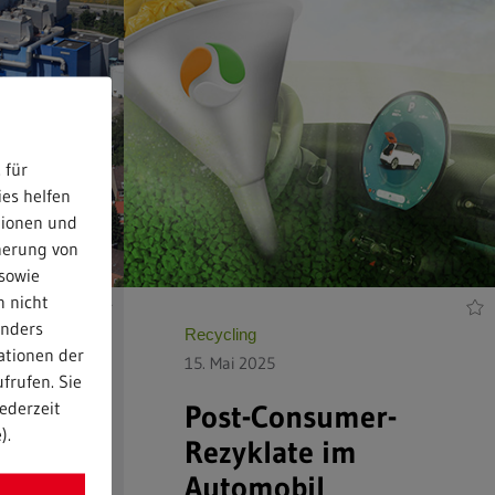
 für
ies helfen
tionen und
herung von
sowie
n nicht
anders
Recycling
ationen der
15. Mai 2025
frufen. Sie
ederzeit
er
Post-Consumer-
).
g für
Rezyklate im
Automobil