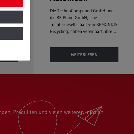
l GmbH &
Die TechnoCompound GmbH und
sem Jahr
die RE Plano GmbH, eine
um. Zu
Tochtergesellschaft von REMONDIS
Recycling, haben vereinbart, ihre ...
WEITERLESEN
en, Produkten und vielen weiteren Infos an.