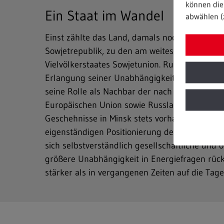
können die 
Ein Staat im Wandel
abwählen (
Einst zählte das Land, damals noch als Belarus
Sowjetrepublik, zu den am weitesten im West
Vielvölkerstaates Sowjetunion. Rund ein Viert
Erlangung seiner Unabhängigkeit sucht und 
seine Rolle als Nachbar der nach Osten hinten
Europäischen Union sowie Russlands, dessen E
Geschehnisse in Minsk stets vorhanden war. Mi
eigenständigen Positionierung der Republik B
sich selbstverständlich gesellschaftliche und
größere Unabhängigkeit in Energiefragen rüc
stärker als in vergangenen Zeiten auf die Tag