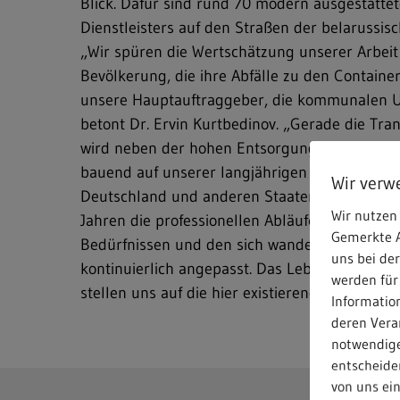
Blick. Dafür sind rund 70 modern ausgestatte
Dienstleisters auf den Straßen der belarussis
„Wir spüren die Wertschätzung unserer Arbeit
Bevölkerung, die ihre Abfälle zu den Container
unsere Hauptauftraggeber, die kommunalen 
betont Dr. Ervin Kurtbedinov. „Gerade die Tra
wird neben der hohen Entsorgungsqualität imm
bauend auf unserer langjährigen Dienstleist
Wir verw
Deutschland und anderen Staaten, haben wir 
Wir nutzen 
Jahren die professionellen Abläufe von dort ü
Gemerkte A
Bedürfnissen und den sich wandelnden Verhäl
uns bei de
kontinuierlich angepasst. Das Leben in Belarus
werden für
stellen uns auf die hier existierenden Bedingu
Informatio
deren Verar
notwendige
entscheiden
von uns ei