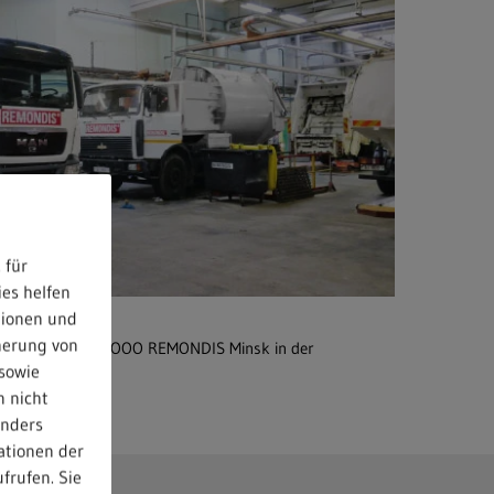
 für
ies helfen
tionen und
herung von
uge werden von SOOO REMONDIS Minsk in der
sowie
t
n nicht
anders
ationen der
frufen. Sie