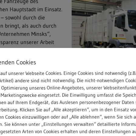
te Fahrzeuge des
chen Hauptstadt im Einsatz.
 – sowohl durch die
n bringt, als auch durch
Unternehmen Minsks“,
nsparenz unserer Arbeit
er wieder gelobt. Auf­
ungskompetenz in
enden Cookies
in den vergangenen sieben
auf unserer Webseite Cookies. Einige Cookies sind notwendig (z.B.
bertragen sowie den lokalen
rtikel) andere sind nicht notwendig. Die nicht-notwendigen Cook
tnisse im Land
r Optimierung unseres Online-Angebotes, unserer Webseitenfunk
 ist im Fluss und wir
 Marketingzwecke eingesetzt. Die Einwilligung umfasst die Speic
Mehr als 70 Entsorgungsfahrze
ngen ein.“
nen auf Ihrem Endgerät, das Auslesen personenbezogener Daten 
Hauptstadt des Landes eingesetz
beitung. Klicken Sie auf „Alle akzeptieren“, um in den Einsatz vo
n Cookies einzuwilligen oder auf „Alle ablehnen“, wenn Sie sich 
. Sie können unter „Einstellungen verwalten“ detaillierte Inform
ngesetzten Arten von Cookies erhalten und deren Einstellungen au