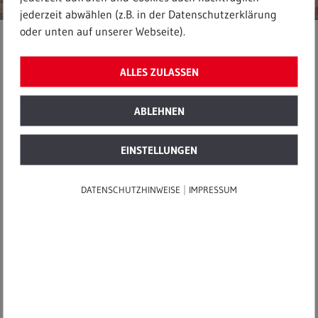
jederzeit abwählen (z.B. in der Datenschutzerklärung
oder unten auf unserer Webseite).
Startseite
|
Recycling
|
ALLES ZULASSEN
Entsorgungssicherheit für nahezu drei Jahrzehnte
ABLEHNEN
15. Dezember 2020
EINSTELLUNGEN
Entsorgungssicherheit für
|
DATENSCHUTZHINWEISE
IMPRESSUM
nahezu drei Jahrzehnte
Haus Forst in Kerpen: REMEX schafft
neue Ablagerungskapazitäten für DK-
I-Abfälle auf einer stillgelegten
Siedlungsabfall-Deponie